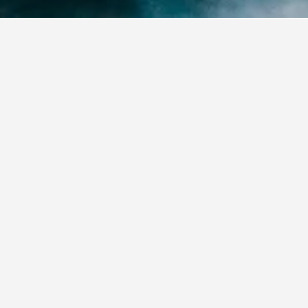
Hotels
2,917
Acapulco Hotels
1,414
Acapulco Hotel Directory
Acamar Beach Resort
Ac
Agave del Mar
Am
Amares Acapulco
B 
Banyan Tree Cabo Marqués
Br
Camino Real Acapulco Diamante
Ca
Casa Yalma Kaan
Cl
D'Cesar Hotel Acapulco
Do
Dreams Acapulco Resort and Spa
El
Emporio Acapulco
En
Grand Mayan Acapulco
Ha
Hotel & Spa Sol y Luna
Ho
Hotel Acapulco Club Diamante
Ho
Hotel Avenida
Ho
Hotel Condesa Americana Acapulco
Ho