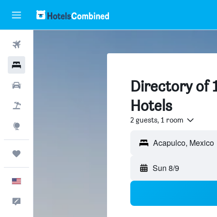
Flights
Hotels
Directory of 
Cars
Hotels
Packages
2 guests, 1 room
Explore
Trips
Sun 8/9
English
Feedback