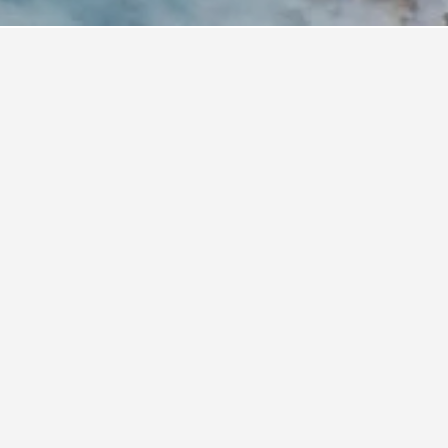
apulco Malibu
area Hotel Acapulco
Pichilingue Acapulco
ezza Casa D'Mare
sa Giovanna Acapulco
ub del Sol Acapulco by NG Hoteles
nde Mira El Sol
 Presidente Acapulco
canto Acapulco
cienda Maria Eugenia
tel Acapulco
tel Aristos Acapulco
tel Baxar Acapulco
tel Costa Azul