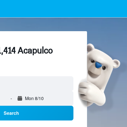
1,414 Acapulco
-
Mon 8/10
Search