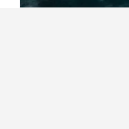
Home
Mexico Hotels
83,613
Guerrero 
A&V Hotel Boutique
Acapulco Turquesa
Amarea Hotel Con Cocineta
Bambuddha
Bungalows Villarena
Casa Lisa Acapulco
Copacabana Beach Hotel Acapulco
Dorados Acapulco
El Tropicano
Fiesta Americana Acapulco Villas
Holiday Inn Acapulco La Isla By IHG
Hotel Acapulco Amor
Hotel Ashly
Hotel Boca Chica